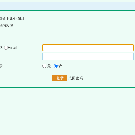
有如下几个原因:
题的权限!
户名
Email
录
是
否
找回密码