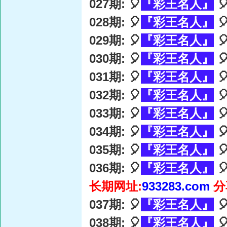
027期: 🎈
『彩王名人』

028期: 🎈
『彩王名人』

029期: 🎈
『彩王名人』

030期: 🎈
『彩王名人』

031期: 🎈
『彩王名人』

032期: 🎈
『彩王名人』

033期: 🎈
『彩王名人』

034期: 🎈
『彩王名人』

035期: 🎈
『彩王名人』

036期: 🎈
『彩王名人』

长期网址:
933283.com
分
037期: 🎈
『彩王名人』

038期: 🎈
『彩王名人』
