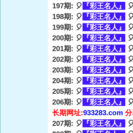
197期: 🎈
『彩王名人』

198期: 🎈
『彩王名人』

199期: 🎈
『彩王名人』

200期: 🎈
『彩王名人』

201期: 🎈
『彩王名人』

202期: 🎈
『彩王名人』

203期: 🎈
『彩王名人』

204期: 🎈
『彩王名人』

205期: 🎈
『彩王名人』

206期: 🎈
『彩王名人』

长期网址:
933283.com
分
207期: 🎈
『彩王名人』
