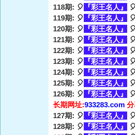
118期: 🎈
『彩王名人』

119期: 🎈
『彩王名人』

120期: 🎈
『彩王名人』

121期: 🎈
『彩王名人』

122期: 🎈
『彩王名人』

123期: 🎈
『彩王名人』

124期: 🎈
『彩王名人』

125期: 🎈
『彩王名人』

126期: 🎈
『彩王名人』

长期网址:
933283.com
分
127期: 🎈
『彩王名人』

128期: 🎈
『彩王名人』
