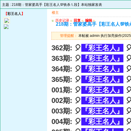
主题 :
218期：管家婆高手【彩王名人💯铁杀⒈段】本站独家发表
楼主
【
彩王名人
】
u
历史记录
u
回复
u
编辑
u
218期：管家婆高手【彩王名人💯
管理提醒：
本帖被 admin 执行加亮操作(2025-
362期: 🎈
『彩王名人』

363期: 🎈
『彩王名人』

364期: 🎈
『彩王名人』

365期: 🎈
『彩王名人』

001期: 🎈
『彩王名人』

002期: 🎈
『彩王名人』

003期: 🎈
『彩王名人』

004期: 🎈
『彩王名人』
