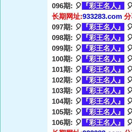
096期: 🎈
『彩王名人』

长期网址:
933283.com
分
097期: 🎈
『彩王名人』

098期: 🎈
『彩王名人』

099期: 🎈
『彩王名人』

100期: 🎈
『彩王名人』

101期: 🎈
『彩王名人』

102期: 🎈
『彩王名人』

103期: 🎈
『彩王名人』

104期: 🎈
『彩王名人』

105期: 🎈
『彩王名人』

106期: 🎈
『彩王名人』
