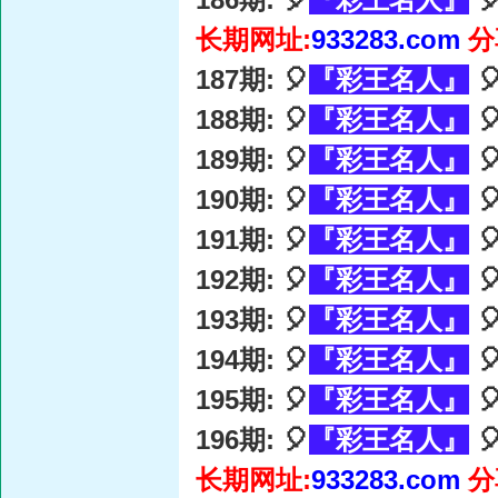
长期网址:
933283.com
分
187期: 🎈
『彩王名人』

188期: 🎈
『彩王名人』

189期: 🎈
『彩王名人』

190期: 🎈
『彩王名人』

191期: 🎈
『彩王名人』

192期: 🎈
『彩王名人』

193期: 🎈
『彩王名人』

194期: 🎈
『彩王名人』

195期: 🎈
『彩王名人』

196期: 🎈
『彩王名人』

长期网址:
933283.com
分