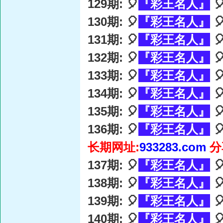
129期: 🎈
『彩王名人』

130期: 🎈
『彩王名人』

131期: 🎈
『彩王名人』

132期: 🎈
『彩王名人』

133期: 🎈
『彩王名人』

134期: 🎈
『彩王名人』

135期: 🎈
『彩王名人』

136期: 🎈
『彩王名人』

长期网址:
933283.com
分
137期: 🎈
『彩王名人』

138期: 🎈
『彩王名人』

139期: 🎈
『彩王名人』

140期: 🎈
『彩王名人』
