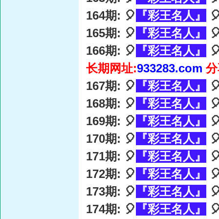
164期: 🎈
『彩王名人』

165期: 🎈
『彩王名人』

166期: 🎈
『彩王名人』

长期网址:
933283.com
分
167期: 🎈
『彩王名人』

168期: 🎈
『彩王名人』

169期: 🎈
『彩王名人』

170期: 🎈
『彩王名人』

171期: 🎈
『彩王名人』

172期: 🎈
『彩王名人』

173期: 🎈
『彩王名人』

174期: 🎈
『彩王名人』
