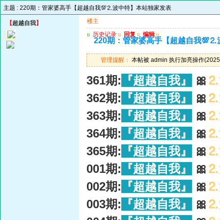
主题 :
220期：管家婆高手【超越自我💯⒉波中特】本站独家发表
楼主
【
超越自我
】
u
历史记录
u
回复
u
编辑
u
220期：管家婆高手【超越自我💯
管理提醒：
本帖被 admin 执行加亮操作(2025-
361期:
『超越自我』
🎀
⒉
362期:
『超越自我』
🎀
⒉
363期:
『超越自我』
🎀
⒉
364期:
『超越自我』
🎀
⒉
365期:
『超越自我』
🎀
⒉
001期:
『超越自我』
🎀
⒉
002期:
『超越自我』
🎀
⒉
003期:
『超越自我』
🎀
⒉