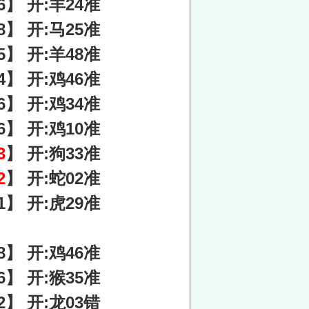
36】 开:羊24准
18】 开:马25准
.05】 开:羊48准
34】 开:鸡46准
.36】 开:鸡34准
.46】 开:鸡10准
3
】 开:狗33准
2
】 开:蛇02准
41】 开:虎29准
.18】 开:鸡46准
.46】 开:猴35准
02】 开:龙03错