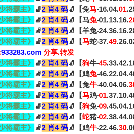
少将霸主》
🧦
2 肖4 码
🧦【兔
马
-16.04.
01
.
少将霸主》
🧦
2 肖4 码
🧦【马
兔
-01.13.16.
2
少将霸主》
🧦
2 肖4 码
🧦【羊兔-24.36.16.
少将霸主》
🧦
2 肖4 码
🧦【
马
蛇-37.
49
.26.
:
933283.com
分享.转发
少将霸主》
🧦
2 肖4 码
🧦【
狗
牛-
45
.33.42
少将霸主》
🧦
2 肖4 码
🧦【鸡
兔
-46.22.04
少将霸主》
🧦
2 肖4 码
🧦【兔
牛
-40.04.06.
3
少将霸主》
🧦
2 肖4 码
🧦【
马
鸡-
01
.37.10
少将霸主》
🧦
2 肖4 码
🧦【
狗
兔-
09
.45.04
少将霸主》
🧦
2 肖4 码
🧦【
蛇
猪-
02
.38.44
少将霸主》
🧦
2 肖4 码
🧦【鸡
牛
-22.46.
30
.