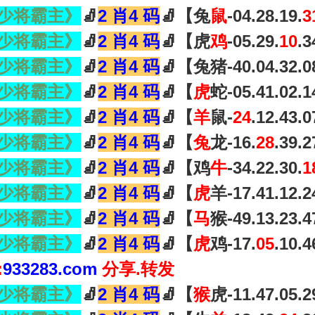
少将霸主》
🧦
2 肖4 码
🧦【兔
鼠
-04.28.19.
3
少将霸主》
🧦
2 肖4 码
🧦【虎
鸡
-05.29.
10
.
少将霸主》
🧦
2 肖4 码
🧦【兔猪-40.04.32.
少将霸主》
🧦
2 肖4 码
🧦【
虎
蛇-05.41.02
少将霸主》
🧦
2 肖4 码
🧦【
羊
鼠-
24
.12.43
少将霸主》
🧦
2 肖4 码
🧦【
兔
龙-16.
28
.39.
少将霸主》
🧦
2 肖4 码
🧦【鸡
牛
-34.22.30.
1
少将霸主》
🧦
2 肖4 码
🧦【
虎
羊-17.41.12
少将霸主》
🧦
2 肖4 码
🧦【
马
猴-49.13.23
少将霸主》
🧦
2 肖4 码
🧦【
虎
鸡-17.
05
.10.
:
933283.com
分享.转发
少将霸主》
🧦
2 肖4 码
🧦【
猴
虎-11.47.05