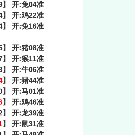
19】 开:兔04准
.24】 开:鸡22准
.24】 开:兔16准
15】 开:猪08准
47】 开:猴11准
18】 开:牛06准
4
】 开:猪44准
.20】 开:马01准
6
】 开:鸡46准
.22】 开:龙39准
1
】 开:鼠31准
01】 开:马49准