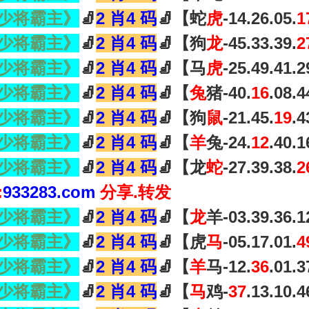
少将霸主》
🧦
2 肖4 码
🧦【蛇
虎
-14.26.05.
1
少将霸主》
🧦
2 肖4 码
🧦【狗
龙
-45.33.39.
2
少将霸主》
🧦
2 肖4 码
🧦【马
虎
-25.49.41
少将霸主》
🧦
2 肖4 码
🧦【
兔
猪-40.
16
.08.
少将霸主》
🧦
2 肖4 码
🧦【狗
鼠
-21.45.
19
.
少将霸主》
🧦
2 肖4 码
🧦【
羊
兔-24.
12
.40.
少将霸主》
🧦
2 肖4 码
🧦【龙
蛇
-27.39.38.
2
:
933283.com
分享.转发
少将霸主》
🧦
2 肖4 码
🧦【
龙
羊-03.39.36
少将霸主》
🧦
2 肖4 码
🧦【虎
马
-05.17.01.
4
少将霸主》
🧦
2 肖4 码
🧦【
羊
马-12.
36
.01.
少将霸主》
🧦
2 肖4 码
🧦【
马
鸡-
37
.13.10