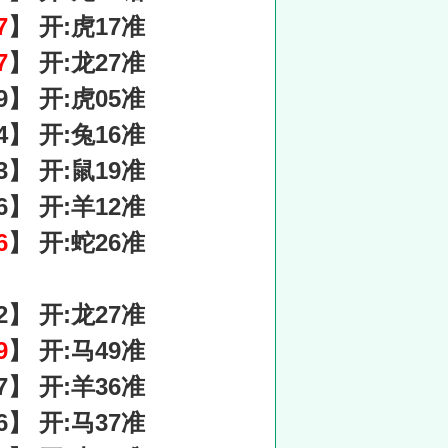
7
】 开:虎17准
7
】 开:龙27准
.29】 开:虎05准
44】 开:兔16准
43】 开:鼠19准
16】 开:羊12准
6
】 开:蛇26准
.12】 开:龙27准
9
】 开:马49准
37】 开:羊36准
.46】 开:马37准