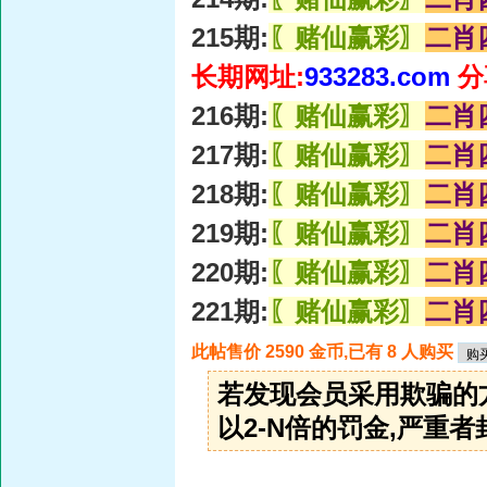
215期:
〖赌仙赢彩〗
二肖
长期网址:
933283.com
分
216期:
〖赌仙赢彩〗
二肖
217期:
〖赌仙赢彩〗
二肖
218期:
〖赌仙赢彩〗
二肖
219期:
〖赌仙赢彩〗
二肖
220期:
〖赌仙赢彩〗
二肖
221期:
〖赌仙赢彩〗
二肖
此帖售价 2590 金币,已有 8 人购买
若发现会员采用欺骗的
以2-N倍的罚金,严重者封