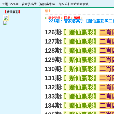
主题 :
221期：管家婆高手【赌仙赢彩💯二肖四码】本站独家发表
楼主
【
赌仙赢彩
】
u
历史记录
u
回复
u
编辑
u
221期：管家婆高手【赌仙赢彩💯
126期:
〖赌仙赢彩〗
二肖
127期:
〖赌仙赢彩〗
二肖
128期:
〖赌仙赢彩〗
二肖
129期:
〖赌仙赢彩〗
二肖
130期:
〖赌仙赢彩〗
二肖
131期:
〖赌仙赢彩〗
二肖
132期:
〖赌仙赢彩〗
二肖
133期:
〖赌仙赢彩〗
二肖
134期:
〖赌仙赢彩〗
二肖