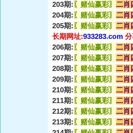
203期:
〖赌仙赢彩〗
二肖
204期:
〖赌仙赢彩〗
二肖
205期:
〖赌仙赢彩〗
二肖
长期网址:
933283.com
分
206期:
〖赌仙赢彩〗
二肖
207期:
〖赌仙赢彩〗
二肖
208期:
〖赌仙赢彩〗
二肖
209期:
〖赌仙赢彩〗
二肖
210期:
〖赌仙赢彩〗
二肖
211期:
〖赌仙赢彩〗
二肖
212期:
〖赌仙赢彩〗
二肖
213期:
〖赌仙赢彩〗
二肖
214期:
〖赌仙赢彩〗
二肖