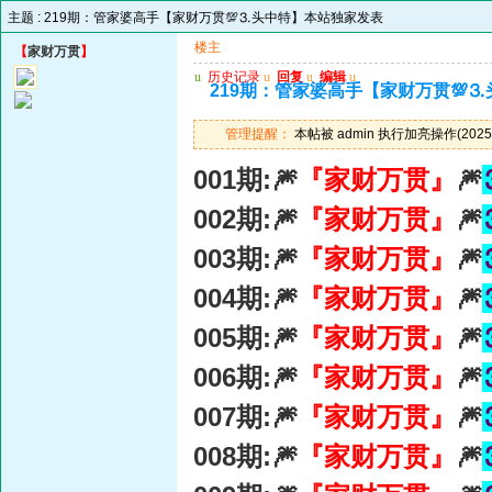
主题 :
219期：管家婆高手【家财万贯💯⒊头中特】本站独家发表
楼主
【
家财万贯
】
u
历史记录
u
回复
u
编辑
u
219期：管家婆高手【家财万贯💯
管理提醒：
本帖被 admin 执行加亮操作(2025-
001期:🎆
『家财万贯』
🎆
002期:🎆
『家财万贯』
🎆
003期:🎆
『家财万贯』
🎆
004期:🎆
『家财万贯』
🎆
005期:🎆
『家财万贯』
🎆
006期:🎆
『家财万贯』
🎆
007期:🎆
『家财万贯』
🎆
008期:🎆
『家财万贯』
🎆